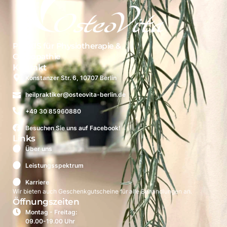
PRAXIS für Physiotherapie &
Osteopathie
Kontakt
Konstanzer Str. 6, 10707 Berlin
heilpraktiker
@
osteovita-berlin
.de
+49 30
85960880
Besuchen Sie uns auf Facebook!
Links
Über uns
Leistungsspektrum
Karriere
Wir bieten auch Geschenkgutscheine für alle Behandlungen an.
Öffnungszeiten
Montag - Freitag:
09.00-19.00 Uhr