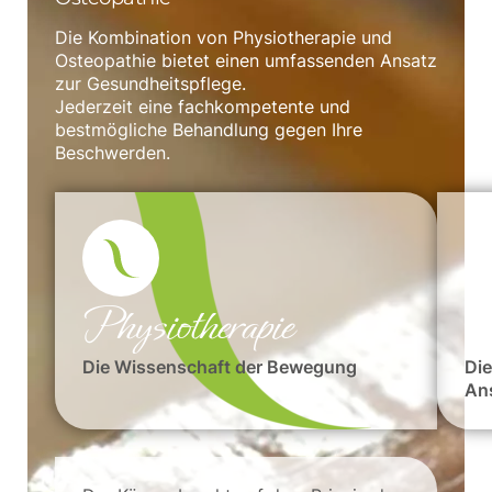
Die Kombination von Physiotherapie und
Osteopathie bietet einen umfassenden Ansatz
zur Gesundheitspflege.
Jederzeit eine fachkompetente und
bestmögliche Behandlung gegen Ihre
Beschwerden.​
Physiotherapie
O
Die Wissenschaft der Bewegung
Die
An