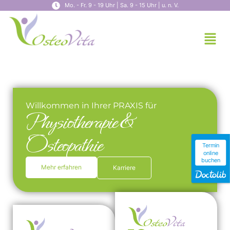
Mo. - Fr. 9 - 19 Uhr | Sa. 9 - 15 Uhr | u. n. V.
Willkommen in Ihrer PRAXIS für
Physiotherapie &
Osteopathie
Termin
online
buchen
Mehr erfahren
Karriere