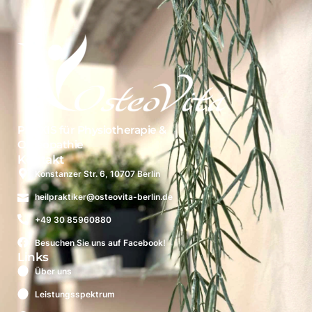
PRAXIS für Physiotherapie &
Osteopathie
Kontakt
Konstanzer Str. 6, 10707 Berlin
heilpraktiker
@
osteovita-berlin
.de
+49 30
85960880
Besuchen Sie uns auf Facebook!
Links
Über uns
Leistungsspektrum