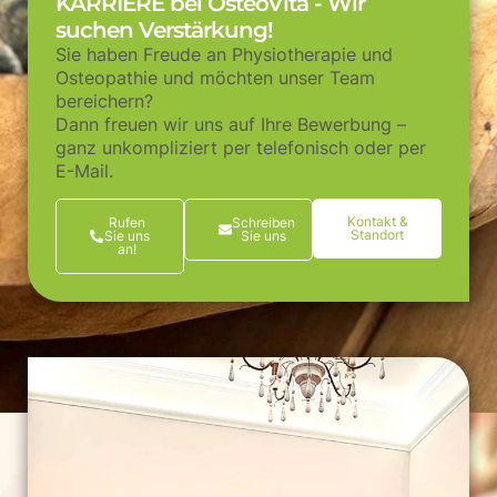
KARRIERE bei OsteoVita - Wir
suchen Verstärkung!
Sie haben Freude an Physiotherapie und
Osteopathie und möchten unser Team
bereichern?
Dann freuen wir uns auf Ihre Bewerbung –
ganz unkompliziert per telefonisch oder per
E-Mail.
Kontakt &
Rufen
Schreiben
Standort
Sie uns
Sie uns
an!